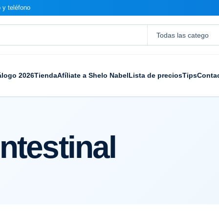
 y teléfono
álogo 2026
Tienda
Afíliate a Shelo Nabel
Lista de precios
Tips
Conta
ntestinal