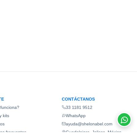
TE
CONTÁCTANOS
funciona?
33 1181 9512
 kits
WhatsApp
ios
ayuda@shelonabel.com
as frecuentes
Guadalajara, Jalisco, México