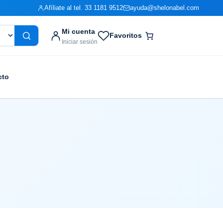
Afíliate al tel. 33 1181 9512
ayuda@shelonabel.com
Mi cuenta
Favoritos
Iniciar sesión
cto