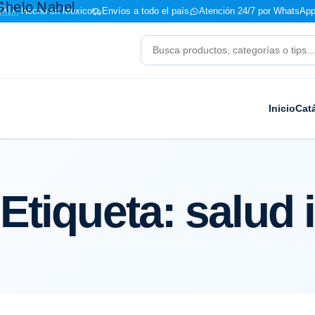
🇲🇽 Hecho en México
Envíos a todo el país
Atención 24/7 por WhatsApp
Buscar
productos
Inicio
Cat
Etiqueta:
salud i