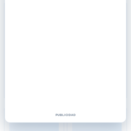
♡
♡
Consejos de la abuela
Consejos de la abuela
Crema Corporal D B T
Crema De Almendras Ml
Hipoalergénica Gr Shelo
Shelo Nabel
Nabel
$
199.00
$
247.00
Añadir al carrito
Añadir al carrito
♡
♡
PUBLICIDAD