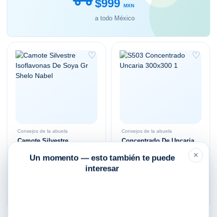
$999
MXN
a todo México
♡
♡
Consejos de la abuela
Consejos de la abuela
Camote Silvestre
Concentrado De Uncaria
Isoflavonas De Soya Gr
Shelo Nabel
×
Un momento — esto también te puede
Shelo Nabel
interesar
$
499.00
$
187.00
Añadir al carrito
Añadir al carrito