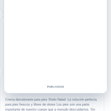
AD equilibrio Shelo Nabel
AD equilibrio Shelo Nabel: equilibra tu salud y bienestar de forma
natural En la búsqueda de alternativas naturales para mejorar
nuestra salud y bienestar, cada vez más personas recurren a
productos como…
Crema desodorante para pies Shelo
PUBLICIDAD
Nabel
Crema desodorante para pies Shelo Nabel: La solución perfecta
para pies frescos y libres de olores Los pies son una parte
importante de nuestro cuerpo que a menudo descuidamos. Sin