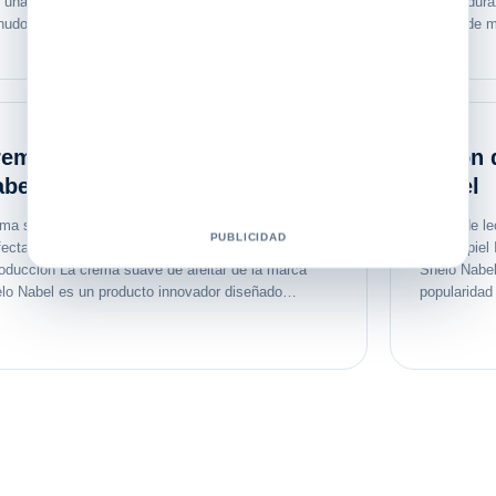
 una parte importante de nuestro cuerpo que a
manos duraz
udo descuidamos. Sin embargo, son…
Crema de m
ema suave de afeitar Shelo
Jabón 
abel
Nabel
ma suave de afeitar Shelo Nabel: La solución
Jabón de le
PUBLICIDAD
fecta para un afeitado suave y sin irritaciones
para la piel
roducción La crema suave de afeitar de la marca
Shelo Nabel
lo Nabel es un producto innovador diseñado…
popularidad