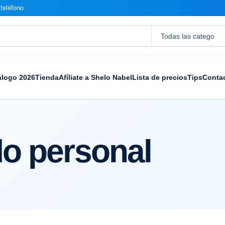
teléfono
álogo 2026
Tienda
Afíliate a Shelo Nabel
Lista de precios
Tips
Conta
o personal