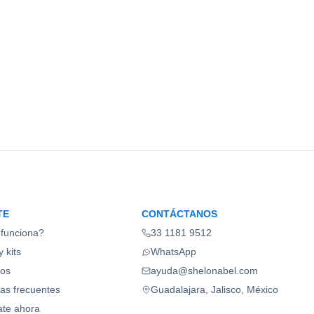
TE
CONTÁCTANOS
funciona?
33 1181 9512
 kits
WhatsApp
ios
ayuda@shelonabel.com
as frecuentes
Guadalajara, Jalisco, México
ate ahora