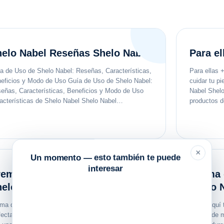
elo Nabel Reseñas Shelo Nabel
Para el
a de Uso de Shelo Nabel: Reseñas, Características,
Para ellas 
eficios y Modo de Uso Guía de Uso de Shelo Nabel:
cuidar tu pi
eñas, Características, Beneficios y Modo de Uso
Nabel Shelo
acterísticas de Shelo Nabel Shelo Nabel…
productos 
×
Un momento — esto también te puede
interesar
ema desodorante para pies
Crema 
elo Nabel
Shelo 
ma desodorante para pies Shelo Nabel: La solución
Claro, aquí
fecta para pies frescos y libres de olores Los pies
'Crema de 