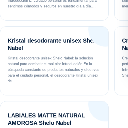
Introducción El cuidado personal es fundamental para
son
sentirnos cómodos y seguros en nuestro día a día.…
men
Kristal desodorante unisex Shelo
Cr
Nabel
N
Kristal desodorante unisex Shelo Nabel: la solución
Cre
natural para combatir el mal olor Introducción En la
per
búsqueda constante de productos naturales y efectivos
Int
para el cuidado personal, el desodorante Kristal unisex
She
de…
LABIALES MATTE NATURAL
AMOROSA Shelo Nabel