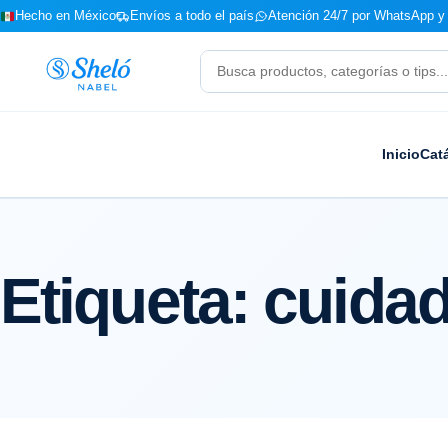
Hecho en México
Envíos a todo el país
Atención 24/7 por WhatsApp y 
Buscar
productos
Inicio
Cat
Etiqueta:
cuidad