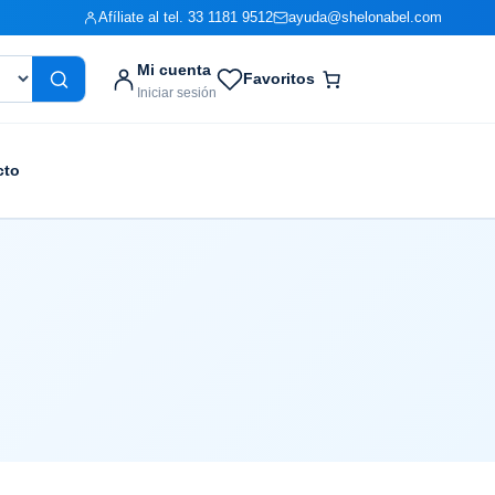
Afíliate al tel. 33 1181 9512
ayuda@shelonabel.com
Mi cuenta
Favoritos
Iniciar sesión
cto