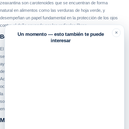
zeaxantina son carotenoides que se encuentran de forma
natural en alimentos como las verduras de hoja verde, y
desempeñan un papel fundamental en la protección de los ojos
contra el daño causado por los radicales libres.
×
Un momento — esto también te puede
Beneficios
interesar
El consumo regular de luteína y zeaxantina puede aportar una
serie de beneficios para la salud visual. Estos antioxidantes
ayudan a proteger la retina de la luz dañina, reducen el riesgo de
desarrollar degeneración macular y mejoran la agudeza visual.
Además, la luteína y la zeaxantina contribuyen a reducir la fatiga
ocular causada por el uso prolongado de dispositivos digitales o
la exposición a la luz artificial. Gracias a su formulación en
sobres individuales, este producto es fácil de llevar y consumir
en cualquier momento del día.
Modo de Uso