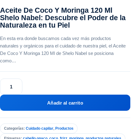
Aceite De Coco Y Moringa 120 Ml
Shelo Nabel: Descubre el Poder de la
Naturaleza en tu Piel
En esta era donde buscamos cada vez más productos
naturales y orgánicos para el cuidado de nuestra piel, el Aceite
De Coco Y Moringa 120 Ml de Shelo Nabel se posiciona
como…
Aceite
De
Coco
Y
Añadir al carrito
Moringa
Ml
Shelo
Nabel
Categorías:
Cuidado capilar
,
Productos
cantidad
Etiquetas:
cabello opaco
,
coco
,
frizz
,
moringa
,
productos naturales