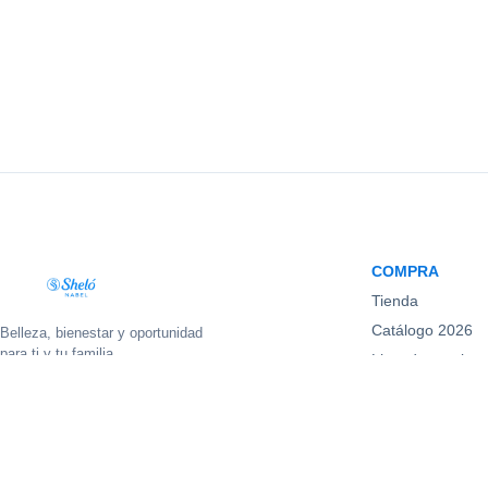
COMPRA
Tienda
Catálogo 2026
Belleza, bienestar y oportunidad
para ti y tu familia.
Lista de precios
f
◎
▶
♪
◉
Promociones
Nuevos product
© 2026 Sheló Nabel. Todos los derechos reservados.