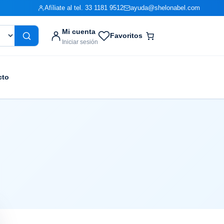
Afíliate al tel. 33 1181 9512
ayuda@shelonabel.com
Mi cuenta
Favoritos
Iniciar sesión
cto