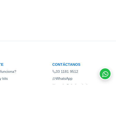
TE
CONTÁCTANOS
funciona?
33 1181 9512
 kits
WhatsApp
ios
ayuda@shelonabel.com
as frecuentes
Guadalajara, Jalisco, México
ate ahora
Términos y condiciones
Aviso de privacidad