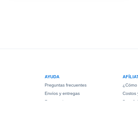
AYUDA
AFÍLIA
Preguntas frecuentes
¿Cómo 
Envíos y entregas
Costos y
Formas de pago
Benefic
Cambios y devoluciones
Pregunt
os
Contacto
Regístr