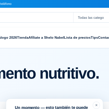
teléfono
álogo 2026
Tienda
Afíliate a Shelo Nabel
Lista de precios
Tips
Conta
ento nutritivo.
×
Un momento — esto también te puede