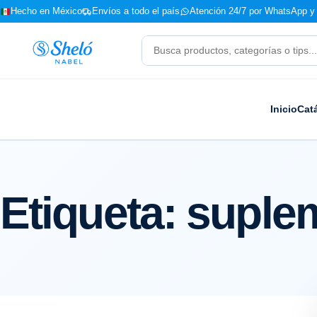
Hecho en México
Envíos a todo el país
Atención 24/7 por WhatsApp y 
Buscar
productos
Inicio
Cat
Etiqueta:
suplem