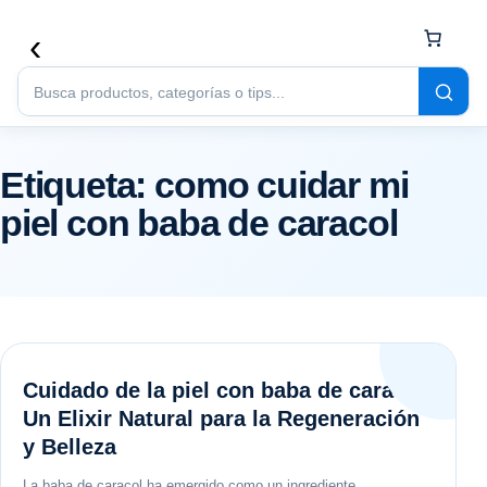
Buscar
productos
Etiqueta:
como cuidar mi
piel con baba de caracol
Cuidado de la piel con baba de caracol:
Un Elixir Natural para la Regeneración
y Belleza
La baba de caracol ha emergido como un ingrediente