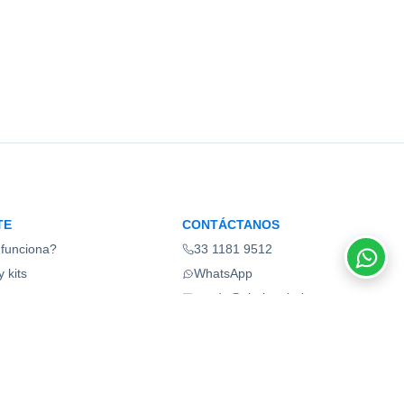
TE
CONTÁCTANOS
funciona?
33 1181 9512
 kits
WhatsApp
ios
ayuda@shelonabel.com
as frecuentes
Guadalajara, Jalisco, México
ate ahora
Términos y condiciones
Aviso de privacidad