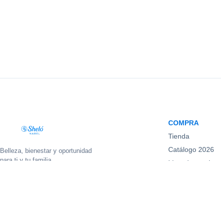
COMPRA
Tienda
Catálogo 2026
Belleza, bienestar y oportunidad
para ti y tu familia.
Lista de precios
f
◎
▶
♪
◉
Promociones
Nuevos product
© 2026 Sheló Nabel. Todos los derechos reservados.