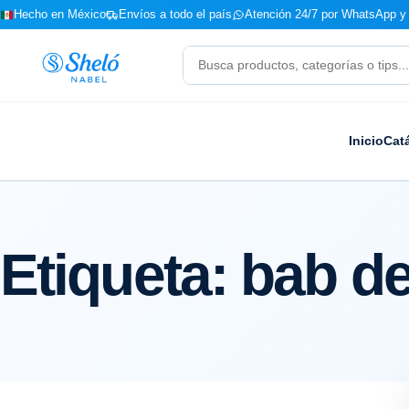
Hecho en México
Envíos a todo el país
Atención 24/7 por WhatsApp y 
Buscar
productos
Inicio
Cat
Etiqueta:
bab de