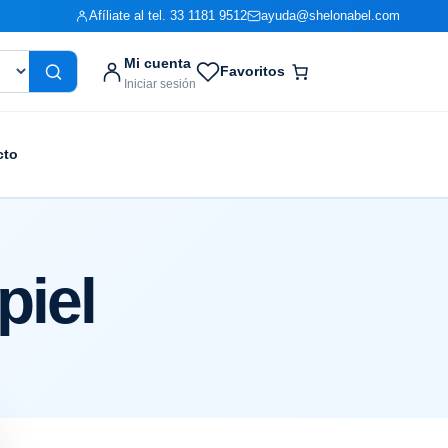
Afíliate al tel. 33 1181 9512
ayuda@shelonabel.com
Mi cuenta
Favoritos
Iniciar sesión
cto
piel