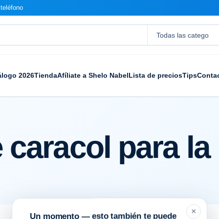
teléfono
álogo 2026
Tienda
Afíliate a Shelo Nabel
Lista de precios
Tips
Conta
 caracol para la 
×
Un momento — esto también te puede