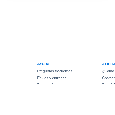
AYUDA
AFÍLIA
Preguntas frecuentes
¿Cómo 
Envíos y entregas
Costos y
Formas de pago
Benefic
Cambios y devoluciones
Pregunt
os
Contacto
Regístr