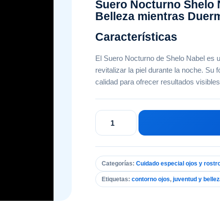
Suero Nocturno Shelo 
Belleza mientras Duer
Características
El Suero Nocturno de Shelo Nabel es u
revitalizar la piel durante la noche. Su
calidad para ofrecer resultados visible
Suero
Ml.
Nocturno
Shelo
Nabel
Categorías:
Cuidado especial ojos y rostr
cantidad
Etiquetas:
contorno ojos
,
juventud y belle