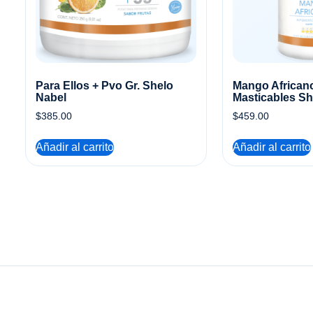
Para Ellos + Pvo Gr. Shelo
Mango African
Nabel
Masticables Sh
$
385.00
$
459.00
Añadir al carrito
Añadir al carrito