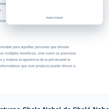
otado una notable mejora en la textura y
s.
PUBLICIDAD
suero. Mi piel luce más firme y radiante que
pensable para aquellas personas que desean
us múltiples beneficios, este suero se posiciona
y mejorar la apariencia de la piel durante la
ansformadores que este producto puede ofrecer a