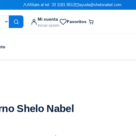
Afíliate al tel. 33 1181 9512
ayuda@shelonabel.com
Mi cuenta
Favoritos
Iniciar sesión
cto
rno Shelo Nabel