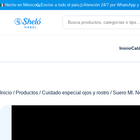
Hecho en México
Envíos a todo el país
Atención 24/7 por WhatsApp y 
Buscar
productos
Inicio
Cat
Inicio
/
Productos
/
Cuidado especial ojos y rostro
/ Suero Ml. N