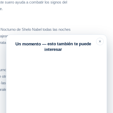
ste suero ayuda a combatir los signos del
e.
o Nocturno de Shelo Nabel todas las noches
jear el suero en rostro y cuello hasta su
×
atante nocturna. Evitar el contacto con los ojos
Un momento — esto también te puede
interesar
turno de Shelo Nabel destaca por su formulación
de otros sueros, este producto ha sido
 las horas de descanso para potenciar los
urales lo convierte en una opción segura y