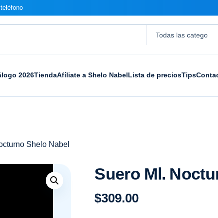
teléfono
álogo 2026
Tienda
Afíliate a Shelo Nabel
Lista de precios
Tips
Conta
octurno Shelo Nabel
Suero Ml. Noctu
$
309.00