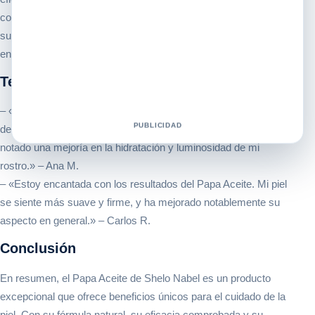
con otros aceites del mercado, el Papa Aceite se distingue por
su textura ligera, su aroma agradable y sus resultados visibles
en poco tiempo.
Testimonios
– «¡El Papa Aceite de Shelo Nabel ha sido un verdadero
PUBLICIDAD
descubrimiento para mi piel! Desde que lo empecé a usar, he
notado una mejoría en la hidratación y luminosidad de mi
rostro.» – Ana M.
– «Estoy encantada con los resultados del Papa Aceite. Mi piel
se siente más suave y firme, y ha mejorado notablemente su
aspecto en general.» – Carlos R.
Conclusión
En resumen, el Papa Aceite de Shelo Nabel es un producto
excepcional que ofrece beneficios únicos para el cuidado de la
piel. Con su fórmula natural, su eficacia comprobada y su