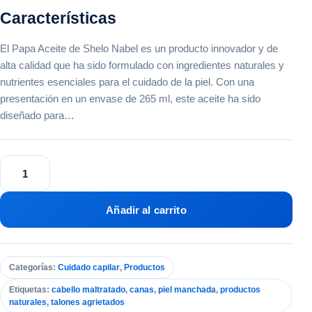
Características
El Papa Aceite de Shelo Nabel es un producto innovador y de
alta calidad que ha sido formulado con ingredientes naturales y
nutrientes esenciales para el cuidado de la piel. Con una
presentación en un envase de 265 ml, este aceite ha sido
diseñado para…
Papa
Aceite
Ml
Shelo
Añadir al carrito
Nabel
cantidad
Categorías:
Cuidado capilar
,
Productos
Etiquetas:
cabello maltratado
,
canas
,
piel manchada
,
productos
naturales
,
talones agrietados