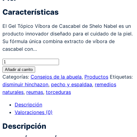
Características
El Gel Tópico Víbora de Cascabel de Shelo Nabel es un
producto innovador diseñado para el cuidado de la piel.
Su fórmula única combina extracto de víbora de
cascabel con…
Gel
TÓpico
Añadir al carrito
Vibora
Categorías:
Consejos de la abuela
,
Productos
Etiquetas:
De
disminuir hinchazon
,
pecho y espaldaa
,
remedios
Cascabel
naturales
,
reumas
,
torceduras
Gr
Descripción
Shelo
Valoraciones (0)
Nabel
cantidad
Descripción