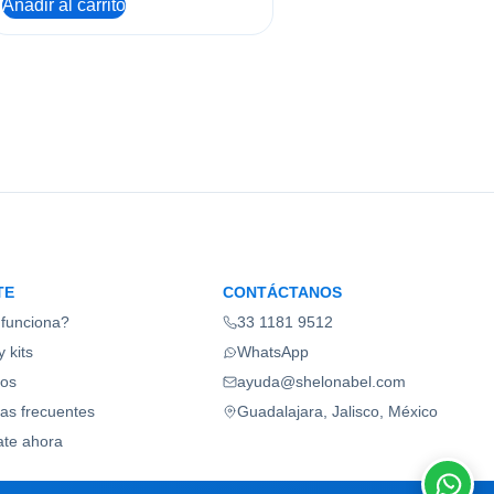
Añadir al carrito
TE
CONTÁCTANOS
funciona?
33 1181 9512
 kits
WhatsApp
ios
ayuda@shelonabel.com
as frecuentes
Guadalajara, Jalisco, México
ate ahora