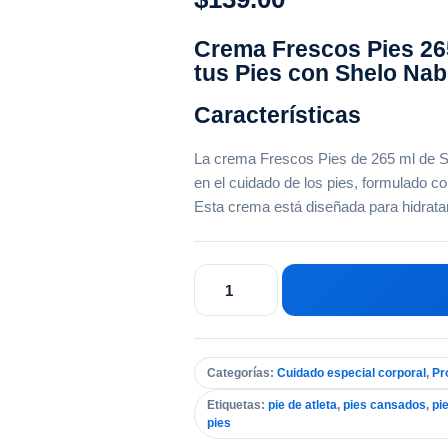
Crema Frescos Pies 265
tus Pies con Shelo Nab
Características
La crema Frescos Pies de 265 ml de S
en el cuidado de los pies, formulado co
Esta crema está diseñada para hidrat
Frescos
Pies
Ml
Crema
Shelo
Categorías:
Cuidado especial corporal
,
Pr
Nabel
Etiquetas:
pie de atleta
,
pies cansados
,
pi
cantidad
pies