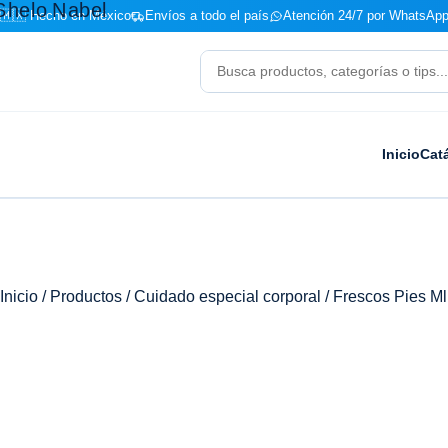
🇲🇽 Hecho en México
Envíos a todo el país
Atención 24/7 por WhatsApp
Buscar
productos
Inicio
Cat
Inicio
/
Productos
/
Cuidado especial corporal
/ Frescos Pies M