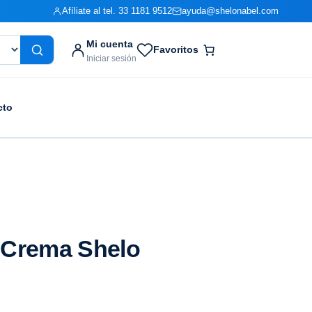
Afíliate al tel. 33 1181 9512
ayuda@shelonabel.com
Mi cuenta
Favoritos
Iniciar sesión
cto
 Crema Shelo