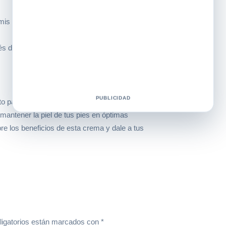
 mis pies lucen mucho más suaves y
ués de unas semanas de uso, noté una gran
PUBLICIDAD
 para el cuidado diario de tus pies. Con su
 mantener la piel de tus pies en óptimas
bre los beneficios de esta crema y dale a tus
igatorios están marcados con
*