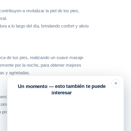
tribuyen a revitalizar la piel de los pies,
ral.
a a lo largo del día, brindando confort y alivio
seca de tus pies, realizando un suave masaje
lemente por la noche, para obtener mejores
as y agrietadas.
×
Un momento — esto también te puede
interesar
ercado por su fórmula enriquecida con
En comparación con otras cremas del mismo
profundidad, su textura ligera de rápida