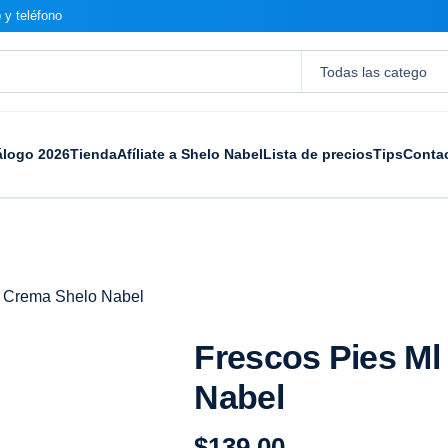
 y teléfono
álogo 2026
Tienda
Afíliate a Shelo Nabel
Lista de precios
Tips
Conta
l Crema Shelo Nabel
Frescos Pies Ml
Nabel
$
139.00