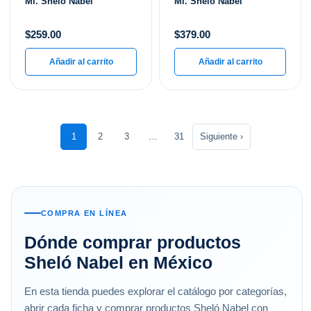
Ml. Shelo Nabel
Ml. Shelo Nabel
$
259.00
$
379.00
Añadir al carrito
Añadir al carrito
1
2
3
…
31
Siguiente ›
COMPRA EN LÍNEA
Dónde comprar productos
Sheló Nabel en México
En esta tienda puedes explorar el catálogo por categorías,
abrir cada ficha y comprar productos Sheló Nabel con