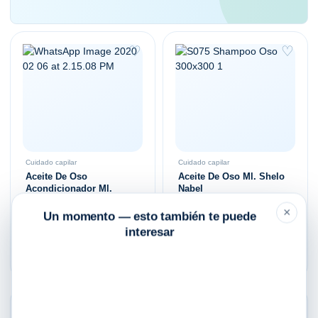
♡
♡
Cuidado capilar
Cuidado capilar
Aceite De Oso
Aceite De Oso Ml. Shelo
Acondicionador Ml.
Nabel
Shelo Nabel
×
Un momento — esto también te puede
$
215.00
$
175.00
interesar
Añadir al carrito
Añadir al carrito
♡
♡