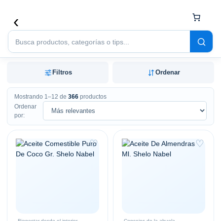
Buscar
productos
Filtros
Ordenar
Mostrando 1–12 de
366
productos
Ordenar
por:
♡
♡
Bienestar desde el interior
Consejos de la abuela