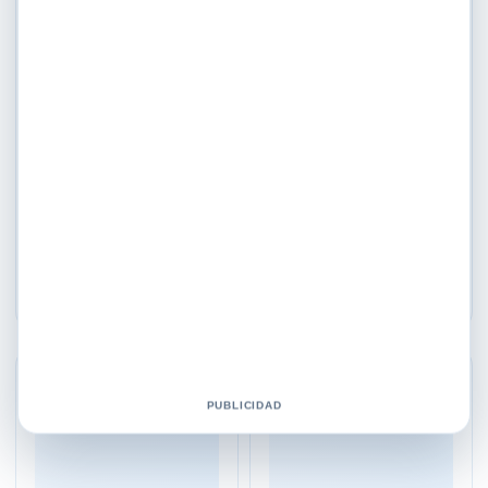
Aromaterapia
Aromaterapia
Aceite Esencial Arvensis
Aceite Esencial Clavo De
Ml. Shelo Nabel
Olor Ml. Shelo Nabel
$
259.00
$
379.00
Añadir al carrito
Añadir al carrito
♡
♡
PUBLICIDAD