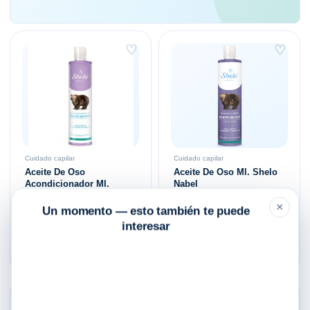
♡
♡
Cuidado capilar
Cuidado capilar
Aceite De Oso
Aceite De Oso Ml. Shelo
Acondicionador Ml.
Nabel
Shelo Nabel
×
Un momento — esto también te puede
$
215.00
$
175.00
interesar
Añadir al carrito
Añadir al carrito
♡
♡