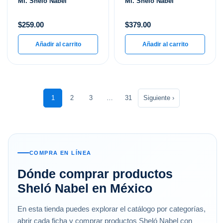
Ml. Shelo Nabel
Ml. Shelo Nabel
$
259.00
$
379.00
Añadir al carrito
Añadir al carrito
1
2
3
…
31
Siguiente ›
COMPRA EN LÍNEA
Dónde comprar productos
Sheló Nabel en México
En esta tienda puedes explorar el catálogo por categorías,
abrir cada ficha y comprar productos Sheló Nabel con