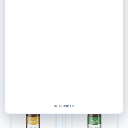
Aromaterapia
Aromaterapia
Aceite Esencial Arvensis
Aceite Esencial Clavo De
Ml. Shelo Nabel
Olor Ml. Shelo Nabel
$
259.00
$
379.00
Añadir al carrito
Añadir al carrito
♡
♡
PUBLICIDAD