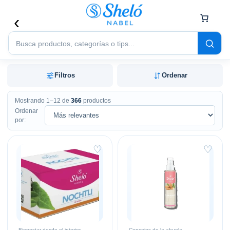
Buscar
productos
Filtros
Ordenar
Mostrando 1–12 de
366
productos
Ordenar
por:
♡
♡
Bienestar desde el interior
Consejos de la abuela