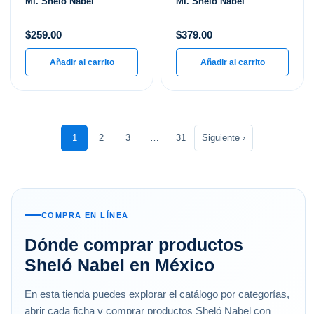
Ml. Shelo Nabel
Ml. Shelo Nabel
$
259.00
$
379.00
Añadir al carrito
Añadir al carrito
1
2
3
…
31
Siguiente ›
COMPRA EN LÍNEA
Dónde comprar productos
Sheló Nabel en México
En esta tienda puedes explorar el catálogo por categorías,
abrir cada ficha y comprar productos Sheló Nabel con