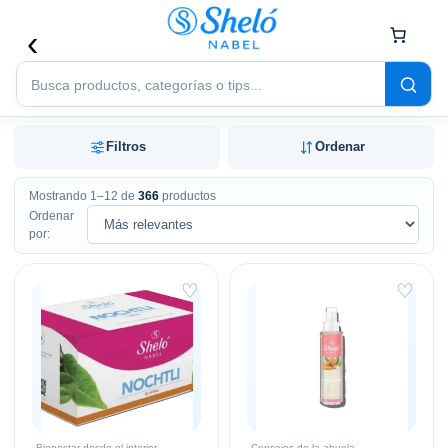
Buscar
productos
Filtros
Ordenar
Mostrando 1–12 de
366
productos
Ordenar
por:
♡
♡
Bienestar desde el interior
Consejos de la abuela