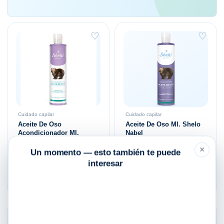
♡
♡
Cuidado capilar
Cuidado capilar
Aceite De Oso
Aceite De Oso Ml. Shelo
Acondicionador Ml.
Nabel
Shelo Nabel
×
Un momento — esto también te puede
$
215.00
$
175.00
interesar
Añadir al carrito
Añadir al carrito
♡
♡