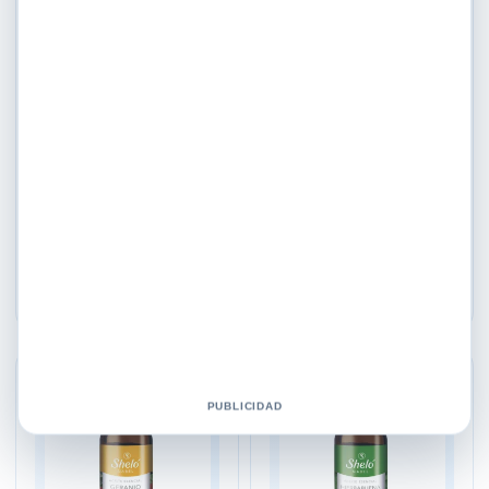
Aromaterapia
Aromaterapia
Aceite Esencial Arvensis
Aceite Esencial Clavo De
Ml. Shelo Nabel
Olor Ml. Shelo Nabel
$
259.00
$
379.00
Añadir al carrito
Añadir al carrito
♡
♡
PUBLICIDAD