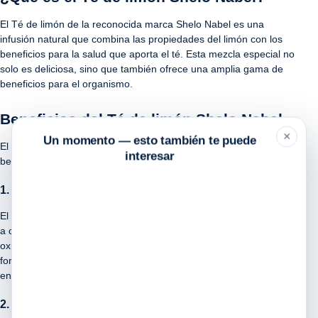
El Té de limón de la reconocida marca Shelo Nabel es una
infusión natural que combina las propiedades del limón con los
beneficios para la salud que aporta el té. Esta mezcla especial no
solo es deliciosa, sino que también ofrece una amplia gama de
beneficios para el organismo.
Beneficios del Té de limón Shelo Nabel
×
Un momento — esto también te puede
El Té de limón Shelo Nabel es conocido por sus múltiples
interesar
beneficios para la salud. Algunos de los más destacados son:
1. Propiedades antioxidantes
El limón es rico en vitamina C, un potente antioxidante que ayuda
a combatir los radicales libres y proteger las células del daño
oxidativo. Al consumir el Té de limón Shelo Nabel, estás
fortaleciendo tu sistema inmunológico y previniendo el
envejecimiento prematuro.
2. Favorece la digestión