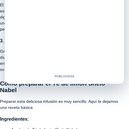
El limón es conocido por sus propiedades digestivas, ayudando a
estimular la producción de enzimas digestivas y facilitando la
digestión de los alimentos. El Té de limón Shelo Nabel puede ser
una excelente opción después de las comidas para aliviar la
pesadez estomacal.
3. Efecto diurético
Gracias a su contenido de limón, este Té puede actuar como un
diurético natural, ayudando a eliminar toxinas y líquidos retenidos
en el cuerpo. Esto puede ser beneficioso para personas que
sufren de hinchazón y retención de líquidos.
PUBLICIDAD
Cómo preparar el Té de limón Shelo
Nabel
Preparar esta deliciosa infusión es muy sencillo. Aquí te dejamos
una receta básica:
Ingredientes: