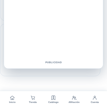
elaborado a…
Bacopa Monnieri Shelo Nabel
La Bacopa Monnieri es una planta medicinal utilizada
tradicionalmente en la medicina ayurvédica por sus propiedades
para mejorar la memoria, la concentración y el...
PUBLICIDAD
Inicio
Tienda
Catálogo
Afiliación
Cuenta