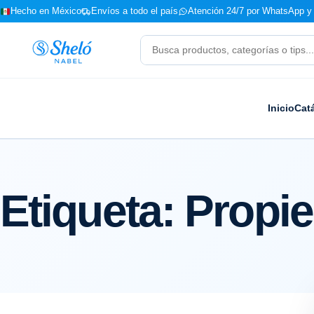
Hecho en México
Envíos a todo el país
Atención 24/7 por WhatsApp y 
Buscar
productos
Inicio
Cat
Etiqueta:
Propie