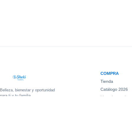
COMPRA
Tienda
Catálogo 2026
Belleza, bienestar y oportunidad
para ti y tu familia.
Lista de precios
f
◎
▶
♪
◉
Promociones
Nuevos product
© 2026 Sheló Nabel. Todos los derechos reservados.