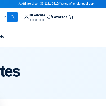
Afíliate al tel. 33 1181 9512
ayuda@shelonabel.com
Mi cuenta
Favoritos
Iniciar sesión
cto
tes