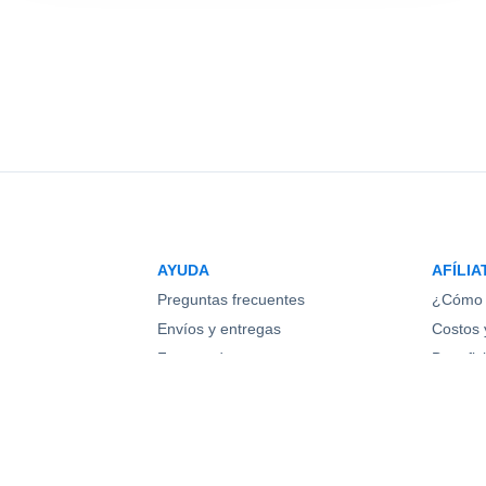
AYUDA
AFÍLIA
Preguntas frecuentes
¿Cómo 
Envíos y entregas
Costos y
Formas de pago
Benefic
Cambios y devoluciones
Pregunt
os
Contacto
Regístr