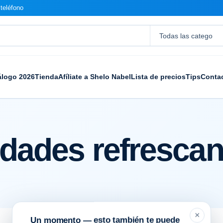
teléfono
álogo 2026
Tienda
Afíliate a Shelo Nabel
Lista de precios
Tips
Conta
dades refrescan
×
Un momento — esto también te puede