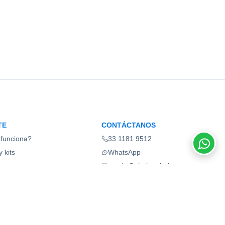
TE
CONTÁCTANOS
funciona?
33 1181 9512
 kits
WhatsApp
ios
ayuda@shelonabel.com
as frecuentes
Guadalajara, Jalisco, México
ate ahora
Términos y condiciones
Aviso de privacidad