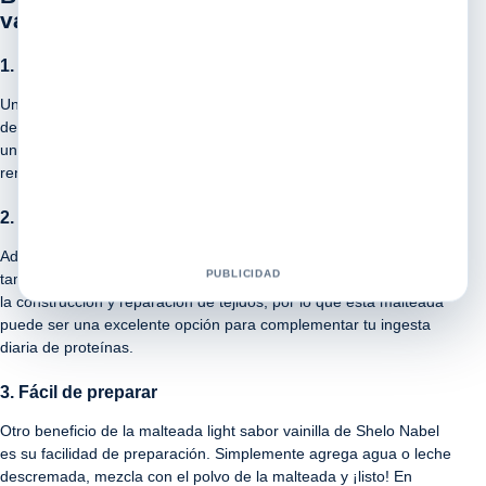
vainilla Shelo Nabel
1. Bajo en calorías
Una de las principales ventajas de la malteada light sabor vainilla
de Shelo Nabel es su bajo contenido calórico. Esto la convierte en
una excelente opción para quienes buscan controlar su peso sin
renunciar al placer de un batido delicioso.
2. Alto contenido de proteínas
Además de ser baja en calorías, la malteada light de Shelo Nabel
PUBLICIDAD
también es rica en proteínas. Las proteínas son esenciales para
la construcción y reparación de tejidos, por lo que esta malteada
puede ser una excelente opción para complementar tu ingesta
diaria de proteínas.
3. Fácil de preparar
Otro beneficio de la malteada light sabor vainilla de Shelo Nabel
es su facilidad de preparación. Simplemente agrega agua o leche
descremada, mezcla con el polvo de la malteada y ¡listo! En