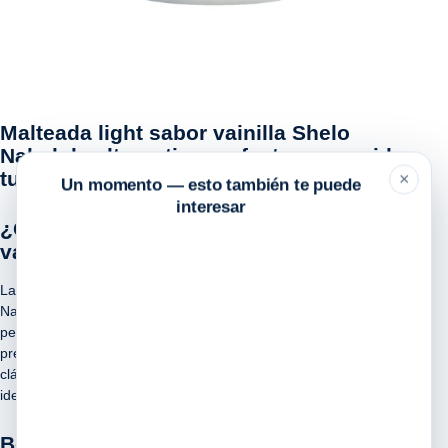
Malteada light sabor vainilla Shelo
Nabel: la alternativa perfecta para cuidar
tu figura
×
Un momento — esto también te puede
interesar
¿Qué es una malteada light sabor
vainilla Shelo Nabel?
Las malteadas light sabor vainilla de la reconocida marca Shelo
Nabel son una alternativa deliciosa y saludable para aquellas
personas que desean disfrutar de un batido delicioso sin
preocuparse por las calorías. Estas malteadas combinan el sabor
clásico de la vainilla con ingredientes ligeros y bajos en calorías,
ideales para quienes siguen un estilo de vida saludable.
Beneficios de la malteada light sabor