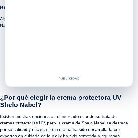
Beneficios de la crema protectora UV Shelo Nabel
Algunos de los beneficios clave de la crema protectora UV Shelo
Nabel incluyen:
Protección contra los rayos UVB y UVA, previniendo
quemaduras solares y el envejecimiento prematuro de la
piel.
Hidratación profunda, manteniendo la piel suave y tersa.
Fórmula no grasa, ideal para todo tipo de piel, incluso la
piel sensible.
Fácil de aplicar y se absorbe rápidamente, sin dejar
PUBLICIDAD
residuos pegajosos.
¿Por qué elegir la crema protectora UV
Shelo Nabel?
Existen muchas opciones en el mercado cuando se trata de
cremas protectoras UV, pero la crema de Shelo Nabel se destaca
por su calidad y eficacia. Esta crema ha sido desarrollada por
expertos en cuidado de la piel y ha sido sometida a rigurosas