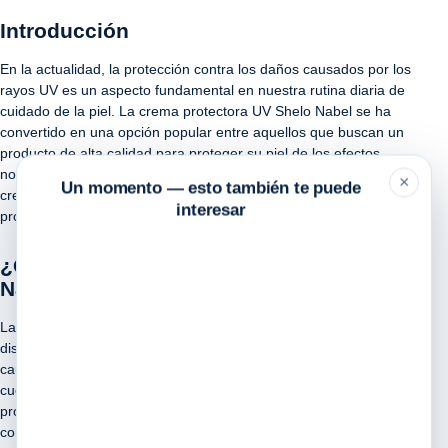
Introducción
En la actualidad, la protección contra los daños causados por los
rayos UV es un aspecto fundamental en nuestra rutina diaria de
cuidado de la piel. La crema protectora UV Shelo Nabel se ha
convertido en una opción popular entre aquellos que buscan un
producto de alta calidad para proteger su piel de los efectos
nocivos del sol. En este artículo, exploraremos en detalle esta
×
Un momento — esto también te puede
crema y por qué es una excelente elección para mantener tu piel
interesar
protegida y saludable.
¿Qué es la crema protectora UV Shelo
Nabel?
La crema protectora UV de la marca Shelo Nabel es un producto
diseñado específicamente para proteger la piel de los daños
causados por la exposición a los rayos solares. Esta crema
cuenta con una fórmula avanzada que combina ingredientes
protectores y humectantes para brindar una protección completa
contra los rayos UVB y UVA.