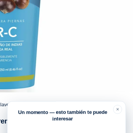
 clave ‘Crema para piernas VR-C Shelo Nabel’:
×
Un momento — esto también te puede
interesar
crema para piernas VR-C Shelo Nabel