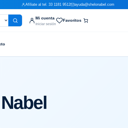
Afíliate al tel. 33 1181 9512
ayuda@shelonabel.com
Mi cuenta
Favoritos
Iniciar sesión
cto
 Nabel