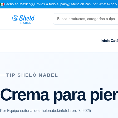
Hecho en México
Envíos a todo el país
Atención 24/7 por WhatsApp y 
Buscar
productos
Inicio
Cat
TIP SHELÓ NABEL
Crema para pie
Por Equipo editorial de shelonabel.info
febrero 7, 2025