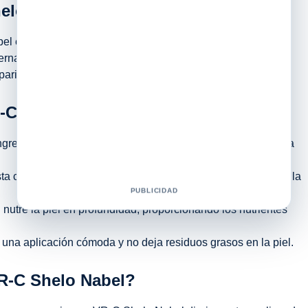
helo Nabel?
el es un producto innovador diseñado para brindar una
piernas. Esta crema está formulada con ingredientes de alta
pariencia de piel de naranja en esta zona del cuerpo.
R-C Shelo Nabel
ingredientes hidratantes, la crema VR-C Shelo Nabel ayuda a
ta crema contribuyen a reducir la apariencia de la celulitis y la
PUBLICIDAD
nutre la piel en profundidad, proporcionando los nutrientes
e una aplicación cómoda y no deja residuos grasos en la piel.
VR-C Shelo Nabel?