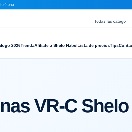
teléfono
álogo 2026
Tienda
Afíliate a Shelo Nabel
Lista de precios
Tips
Conta
rnas VR-C Shelo