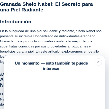
Granada Shelo Nabel: El Secreto para
una Piel Radiante
Introducción
En la búsqueda de una piel saludable y radiante, Shelo Nabel nos
presenta su increíble Concentrado de Antioxidantes Arándano
Granada. Este producto innovador combina lo mejor de dos
superfrutas conocidas por sus propiedades antioxidantes y
beneficios para la piel. En este artículo, exploraremos en detalle
los beneficios de este concentrado y cómo puede ayudarte a
×
lograr una piel más joven y luminosa.
Un momento — esto también te puede
interesar
¿Qué es el Concentrado de
Antioxidantes Arándano Granada Shelo
Nabel?
El Concentrado de Antioxidantes Arándano Granada de Shelo
Nabel es un producto único que combina extractos concentrados
de arándano y granada, dos frutas reconocidas por su alto