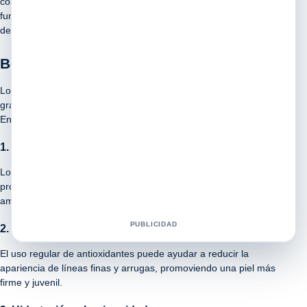
contenido de antioxidantes. Estos antioxidantes son
fundamentales para combatir los radicales libres, responsables
del envejecimiento prematuro de la piel y otros daños celulares.
Beneficios para la Piel
Los antioxidantes presentes en el concentrado de arándano y
granada de Shelo Nabel tienen numerosos beneficios para la piel.
Entre ellos se incluyen:
1. Protección contra los radicales libres
Los antioxidantes ayudan a neutralizar los radicales libres,
protegiendo así la piel de los daños causados por factores
ambientales como la contaminación y la radiación UV.
PUBLICIDAD
2. Anti-envejecimiento
El uso regular de antioxidantes puede ayudar a reducir la
apariencia de líneas finas y arrugas, promoviendo una piel más
firme y juvenil.