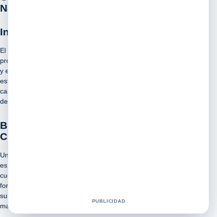
Nabel: Beneficios y usos
Introducción
El
CHILE SHAMPOO CONCENTRADO Shelo Nabel
es un
producto innovador que ha revolucionado el mundo de la belleza
y el cuidado capilar. Con ingredientes naturales como el chile,
este shampoo concentrado ofrece una serie de beneficios para el
cabello, desde la estimulación del crecimiento hasta la prevención
de la caída.
Beneficios del CHILE SHAMPOO
CONCENTRADO Shelo Nabel
Uno de los principales beneficios de este shampoo concentrado
es su capacidad para estimular la circulación sanguínea en el
cuero cabelludo, lo que favorece el crecimiento del cabello y
fortalece los folículos capilares. Además, el chile es conocido por
sus propiedades antioxidantes y antiinflamatorias, lo que ayuda a
PUBLICIDAD
mantener un cuero cabelludo sano y libre de irritaciones.