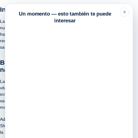
Introducción
×
Un momento — esto también te puede
interesar
Las gomitas son una forma divertida y deliciosa de incorporar
nutrientes esenciales a nuestra dieta diaria. En este artículo,
hablaremos sobre las gomitas de +C sabor naranja de la
reconocida marca Shelo Nabel, y cómo pueden beneficiar tu
salud.
Beneficios de las gomitas +C sabor
naranja Shelo Nabel
Las gomitas +C de Shelo Nabel son una excelente fuente de
vitamina C, un nutriente esencial para fortalecer el sistema
inmunológico y combatir los radicales libres en nuestro cuerpo. El
sabor a naranja hace que estas gomitas sean una deliciosa
manera de obtener este importante nutriente.
Además de su alto contenido de vitamina C, las gomitas +C de
Shelo Nabel también contienen otros nutrientes beneficiosos para
la salud, como antioxidantes y flavonoides que ayudan a proteger