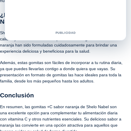
nuestras células contra el daño oxidativo.
¿Por qué elegir las gomitas +C de Shelo
Nabel?
Shelo Nabel es una marca reconocida por su compromiso con la
PUBLICIDAD
calidad y la innovación en sus productos. Las gomitas +C sabor
naranja han sido formuladas cuidadosamente para brindar una
experiencia deliciosa y beneficiosa para la salud.
Además, estas gomitas son fáciles de incorporar a tu rutina diaria,
ya que puedes llevarlas contigo a donde quiera que vayas. Su
presentación en formato de gomitas las hace ideales para toda la
familia, desde los más pequeños hasta los adultos.
Conclusión
En resumen, las gomitas +C sabor naranja de Shelo Nabel son
una excelente opción para complementar tu alimentación diaria
con vitamina C y otros nutrientes esenciales. Su delicioso sabor a
naranja las convierte en una opción atractiva para aquellos que