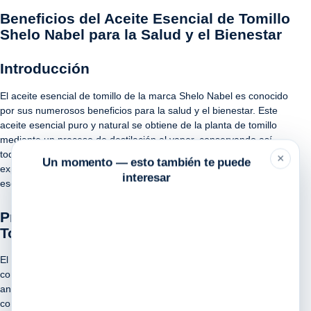
Beneficios del Aceite Esencial de Tomillo
Shelo Nabel para la Salud y el Bienestar
Introducción
El aceite esencial de tomillo de la marca Shelo Nabel es conocido
por sus numerosos beneficios para la salud y el bienestar. Este
aceite esencial puro y natural se obtiene de la planta de tomillo
mediante un proceso de destilación al vapor, conservando así
todas sus propiedades terapéuticas. En este artículo,
×
Un momento — esto también te puede
exploraremos los múltiples usos y beneficios de este aceite
interesar
esencial para la salud física y emocional.
Propiedades del Aceite Esencial de
Tomillo Shelo Nabel
El aceite esencial de tomillo de Shelo Nabel es rico en
compuestos bioactivos que le confieren poderosas propiedades
antioxidantes, antiinflamatorias y antimicrobianas. Entre los
componentes más destacados de este aceite se encuentran el