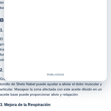
timol y el carvacrol, que son responsables de sus efectos
beneficiosos para la salud.
Beneficios para la Salud
1. Propiedades Antimicrobianas
El aceite esencial de tomillo de Shelo Nabel es conocido por sus
propiedades antimicrobianas, que lo hacen efectivo en el
tratamiento de infecciones bacterianas y fúngicas. Aplicado de
forma tópica, puede ayudar a combatir el acné, la dermatitis y
otras afecciones de la piel.
2. Alivio del Dolor
PUBLICIDAD
Gracias a sus propiedades antiinflamatorias, el aceite esencial de
tomillo de Shelo Nabel puede ayudar a aliviar el dolor muscular y
articular. Masajear la zona afectada con este aceite diluido en un
aceite base puede proporcionar alivio y relajación.
3. Mejora de la Respiración