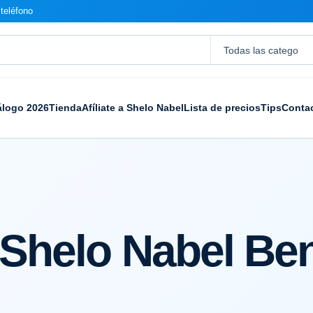
teléfono
álogo 2026
Tienda
Afíliate a Shelo Nabel
Lista de precios
Tips
Conta
Shelo Nabel Ben