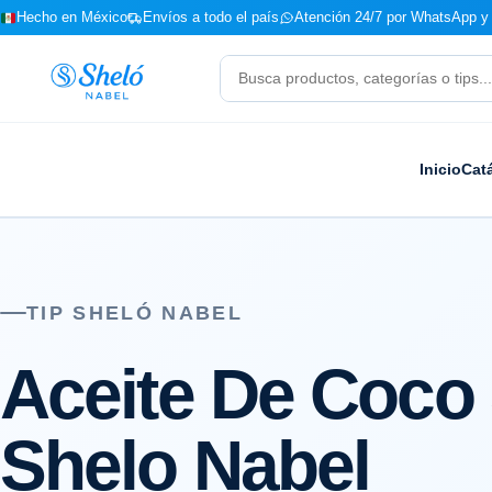
Hecho en México
Envíos a todo el país
Atención 24/7 por WhatsApp y 
Buscar
productos
Inicio
Cat
TIP SHELÓ NABEL
Aceite De Coco 
Shelo Nabel