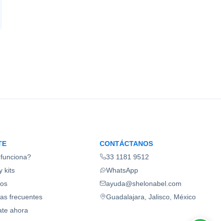
TE
CONTÁCTANOS
funciona?
33 1181 9512
 kits
WhatsApp
ios
ayuda@shelonabel.com
as frecuentes
Guadalajara, Jalisco, México
ate ahora