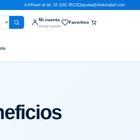
Afíliate al tel. 33 1181 9512
ayuda@shelonabel.com
Mi cuenta
Favoritos
Iniciar sesión
cto
eficios