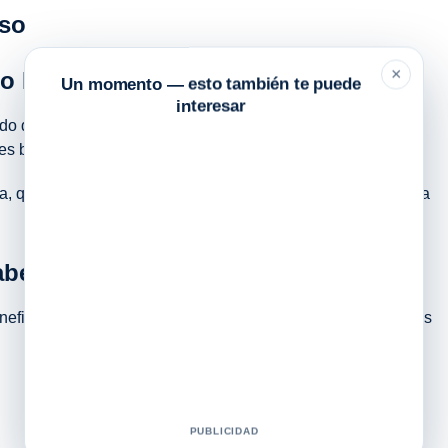
Uso
×
lo Nabel
Un momento — esto también te puede
interesar
do de la pulpa de coco fresco. Se obtiene a través de un
es beneficiosas.
a, que son fácilmente absorbidos por el cuerpo y ofrecen una
abel
icios para la piel, el cabello y la salud en general. Algunos
PUBLICIDAD