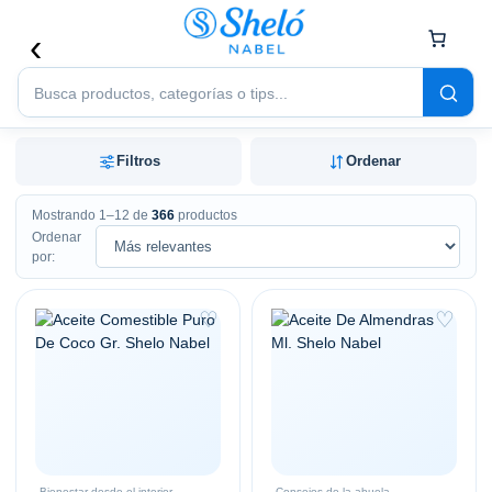
Buscar
productos
Filtros
Ordenar
Mostrando 1–12 de
366
productos
Ordenar
por:
♡
♡
Bienestar desde el interior
Consejos de la abuela