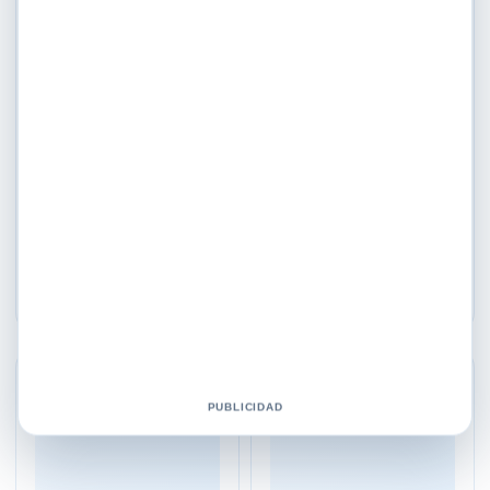
Aromaterapia
Aromaterapia
Aceite Esencial Arvensis
Aceite Esencial Clavo De
Ml. Shelo Nabel
Olor Ml. Shelo Nabel
$
259.00
$
379.00
Añadir al carrito
Añadir al carrito
♡
♡
PUBLICIDAD