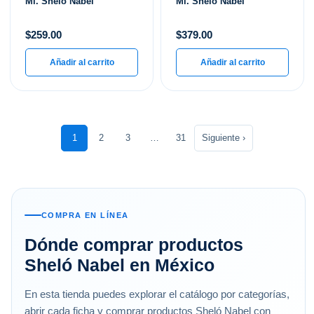
Ml. Shelo Nabel
Ml. Shelo Nabel
$
259.00
$
379.00
Añadir al carrito
Añadir al carrito
1
2
3
…
31
Siguiente ›
COMPRA EN LÍNEA
Dónde comprar productos
Sheló Nabel en México
En esta tienda puedes explorar el catálogo por categorías,
abrir cada ficha y comprar productos Sheló Nabel con