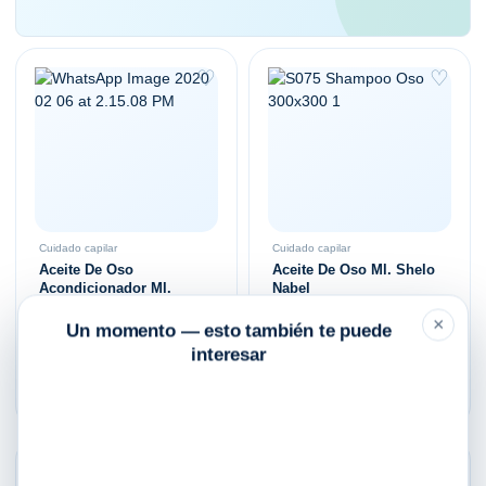
♡
♡
Cuidado capilar
Cuidado capilar
Aceite De Oso
Aceite De Oso Ml. Shelo
Acondicionador Ml.
Nabel
Shelo Nabel
×
Un momento — esto también te puede
$
215.00
$
175.00
interesar
Añadir al carrito
Añadir al carrito
♡
♡