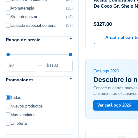
De Coco Gr. Shelo N
Aromaterapia
(18)
Sin categorizar
(18)
$
327.00
Cuidado especial corporal
(17)
Añadir al carrit
Rango de precio
⌃
—
$
$
Catálogo 2026
Descubre lo 
Promociones
⌃
Conoce nuestras nuevas 
lanzamientos exclusivos
Todas
Ver catálogo 2026 →
Nuevos productos
Más vendidos
En oferta