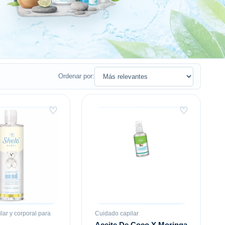
Ordenar por:
♡
♡
lar y corporal para
Cuidado capilar
Aceite De Coco Y Moringa