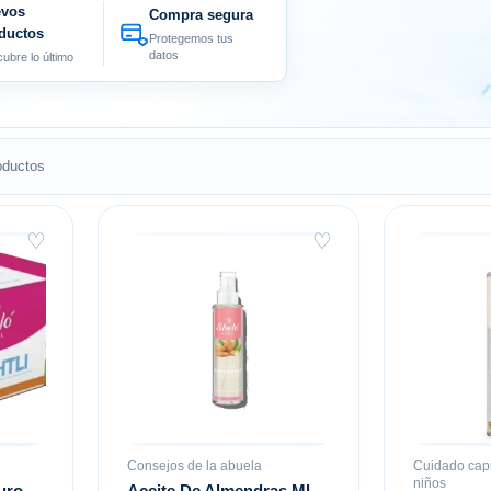
vos
Compra segura
ductos
Protegemos tus
datos
ubre lo último
oductos
♡
♡
Consejos de la abuela
Cuidado capi
niños
uro
Aceite De Almendras Ml.