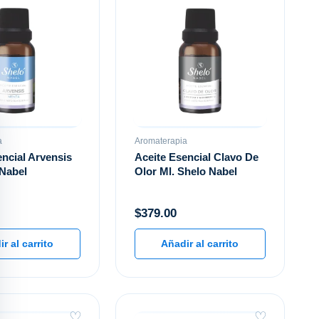
a
Aromaterapia
encial Arvensis
Aceite Esencial Clavo De
 Nabel
Olor Ml. Shelo Nabel
$
379.00
r al carrito
Añadir al carrito
♡
♡