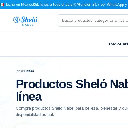
Hecho en México
Envíos a todo el país
Atención 24/7 por WhatsApp y 
Buscar
productos
Inicio
Cat
Inicio
/
Tienda
Productos Sheló Nab
línea
Compra productos Sheló Nabel para belleza, bienestar y cui
disponibilidad actual.