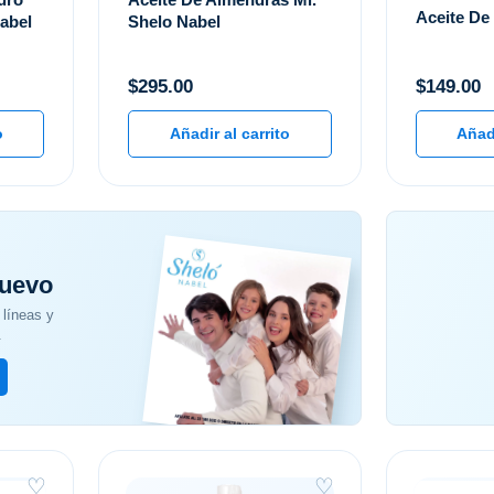
Aceite De
abel
Shelo Nabel
$
295.00
$
149.00
o
Añadir al carrito
Añadi
nuevo
líneas y
.
♡
♡