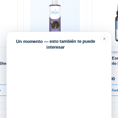
×
Un momento — esto también te puede
interesar
Cuidado capilar
Aromaterapi
Aceite De Oso Ml. Shelo
Aceite Es
Shelo
Nabel
Ml. Shelo
$
175.00
$
259.00
o
Añadir al carrito
Añadi
♡
♡