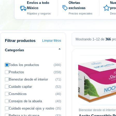
Envíos a todo
Ofertas
Nue
México
exclusivas
pro
Rápidos y seguros
Precios especiales
Desc
Mostrando 1–12 de
366
pr
Filtrar productos
Limpiar filtros
Categorías
⌃
Todos los productos
(366)
Productos
(358)
Bienestar desde el interior
(71)
Cuidado capilar
(52)
Cosméticos
(46)
Consejos de la abuela
(40)
Cuidado especial ojos y rostro
(35)
Bienestar desde el interior
Belleza a tu alcance
Aceite Comestible P
(32)