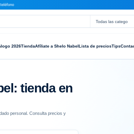
teléfono
álogo 2026
Tienda
Afíliate a Shelo Nabel
Lista de precios
Tips
Conta
el: tienda en
dado personal. Consulta precios y