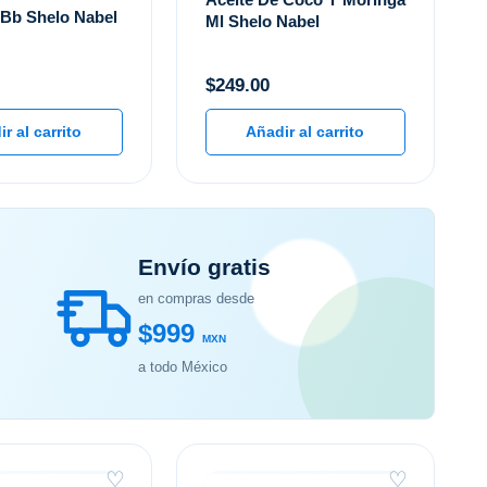
 Bb Shelo Nabel
Ml Shelo Nabel
$
249.00
r al carrito
Añadir al carrito
Envío gratis
en compras desde
$999
MXN
a todo México
♡
♡