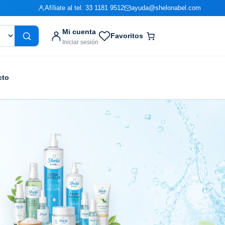
Afíliate al tel. 33 1181 9512
ayuda@shelonabel.com
Mi cuenta
Favoritos
Iniciar sesión
cto