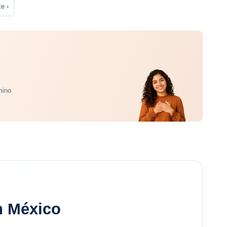
e ›
mino
n México