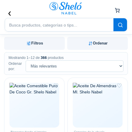
Buscar
productos
Filtros
Ordenar
Mostrando 1–12 de
366
productos
Ordenar
por:
♡
♡
Bienestar desde el interior
Consejos de la abuela