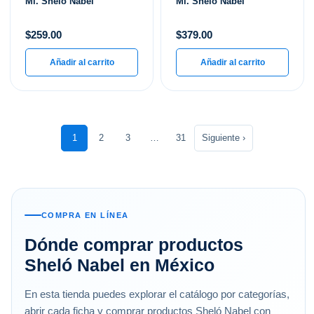
Ml. Shelo Nabel
Ml. Shelo Nabel
$
259.00
$
379.00
Añadir al carrito
Añadir al carrito
1
2
3
…
31
Siguiente ›
COMPRA EN LÍNEA
Dónde comprar productos
Sheló Nabel en México
En esta tienda puedes explorar el catálogo por categorías,
abrir cada ficha y comprar productos Sheló Nabel con