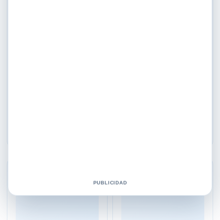
Aromaterapia
Aromaterapia
Aceite Esencial Arvensis
Aceite Esencial Clavo De
Ml. Shelo Nabel
Olor Ml. Shelo Nabel
$
259.00
$
379.00
Añadir al carrito
Añadir al carrito
♡
♡
PUBLICIDAD