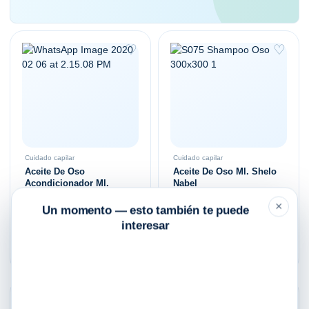
♡
♡
Cuidado capilar
Cuidado capilar
Aceite De Oso
Aceite De Oso Ml. Shelo
Acondicionador Ml.
Nabel
Shelo Nabel
×
Un momento — esto también te puede
$
215.00
$
175.00
interesar
Añadir al carrito
Añadir al carrito
♡
♡