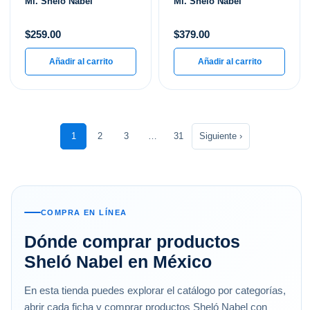
Ml. Shelo Nabel
Ml. Shelo Nabel
$
259.00
$
379.00
Añadir al carrito
Añadir al carrito
1
2
3
…
31
Siguiente ›
COMPRA EN LÍNEA
Dónde comprar productos
Sheló Nabel en México
En esta tienda puedes explorar el catálogo por categorías,
abrir cada ficha y comprar productos Sheló Nabel con