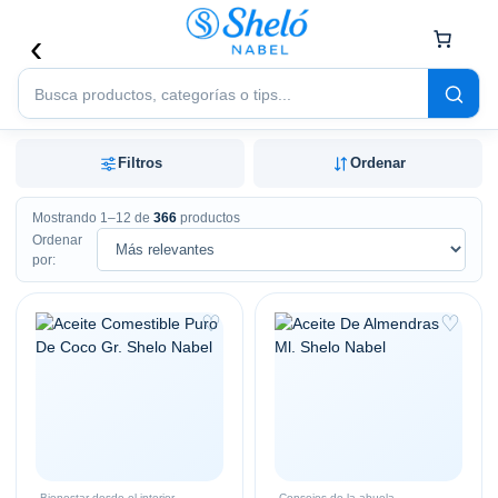
Buscar
productos
Filtros
Ordenar
Mostrando 1–12 de
366
productos
Ordenar
por:
♡
♡
Bienestar desde el interior
Consejos de la abuela