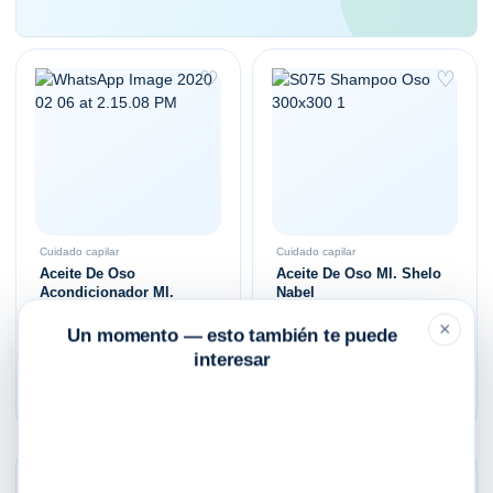
♡
♡
Cuidado capilar
Cuidado capilar
Aceite De Oso
Aceite De Oso Ml. Shelo
Acondicionador Ml.
Nabel
Shelo Nabel
×
Un momento — esto también te puede
$
215.00
$
175.00
interesar
Añadir al carrito
Añadir al carrito
♡
♡