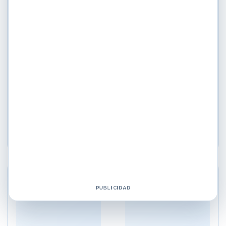
Aromaterapia
Aromaterapia
Aceite Esencial Arvensis
Aceite Esencial Clavo De
Ml. Shelo Nabel
Olor Ml. Shelo Nabel
$
259.00
$
379.00
Añadir al carrito
Añadir al carrito
♡
♡
PUBLICIDAD