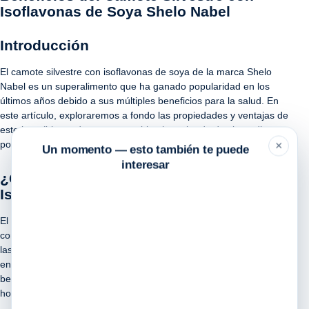
Isoflavonas de Soya Shelo Nabel
Introducción
El camote silvestre con isoflavonas de soya de la marca Shelo
Nabel es un superalimento que ha ganado popularidad en los
últimos años debido a sus múltiples beneficios para la salud. En
este artículo, exploraremos a fondo las propiedades y ventajas de
este increíble producto que combina lo mejor de dos ingredientes
poderosos: el camote silvestre y las isoflavonas de soya.
×
Un momento — esto también te puede
interesar
¿Qué es el Camote Silvestre con
Isoflavonas de Soya Shelo Nabel?
El camote silvestre es una raíz vegetal conocida por su alto
contenido de antioxidantes, vitaminas y minerales. Por otro lado,
las isoflavonas de soya son compuestos naturales que se
encuentran en la soya y que han demostrado tener efectos
beneficiosos para la salud, especialmente en el equilibrio
hormonal.