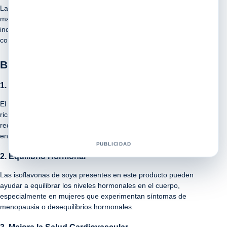
La combinación de camote silvestre con isoflavonas de soya de la
marca Shelo Nabel es única, ya que aprovecha las propiedades
individuales de cada ingrediente para potenciar sus beneficios en
conjunto.
Beneficios para la Salud
1. Propiedades Antioxidantes
El camote silvestre con isoflavonas de soya de Shelo Nabel es
rico en antioxidantes que ayudan a combatir los radicales libres,
reduciendo el estrés oxidativo en el cuerpo y previniendo el
envejecimiento prematuro de la piel y los tejidos.
PUBLICIDAD
2. Equilibrio Hormonal
Las isoflavonas de soya presentes en este producto pueden
ayudar a equilibrar los niveles hormonales en el cuerpo,
especialmente en mujeres que experimentan síntomas de
menopausia o desequilibrios hormonales.